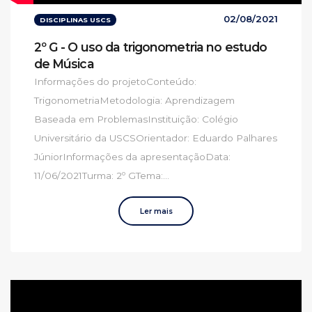
02/08/2021
DISCIPLINAS USCS
2º G - O uso da trigonometria no estudo
de Música
Informações do projetoConteúdo:
TrigonometriaMetodologia: Aprendizagem
Baseada em ProblemasInstituição: Colégio
Universitário da USCSOrientador: Eduardo Palhares
JúniorInformações da apresentaçãoData:
11/06/2021Turma: 2º GTema:...
Ler mais