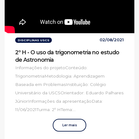
02/08/2021
DISCIPLINAS USCS
2º H - O uso da trigonometria no estudo
de Astronomia
Informações do projetoConteúdo:
TrigonometriaMetodologia: Aprendizagem
Baseada em ProblemasInstituição: Colégio
Universitário da USCSOrientador: Eduardo Palhares
JúniorInformações da apresentaçãoData:
11/06/2021Turma: 2º HTema:...
Ler mais