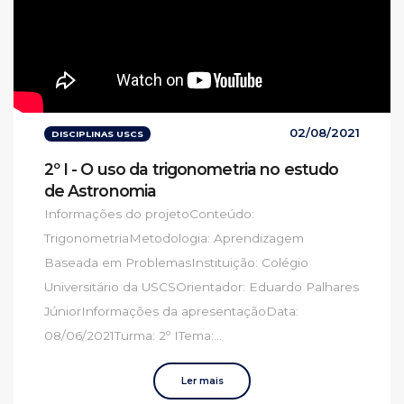
02/08/2021
DISCIPLINAS USCS
2º I - O uso da trigonometria no estudo
de Astronomia
Informações do projetoConteúdo:
TrigonometriaMetodologia: Aprendizagem
Baseada em ProblemasInstituição: Colégio
Universitário da USCSOrientador: Eduardo Palhares
JúniorInformações da apresentaçãoData:
08/06/2021Turma: 2º ITema:...
Ler mais