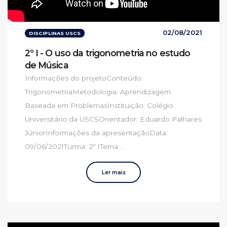
02/08/2021
DISCIPLINAS USCS
2º I - O uso da trigonometria no estudo
de Música
Informações do projetoConteúdo:
TrigonometriaMetodologia: Aprendizagem
Baseada em ProblemasInstituição: Colégio
Universitário da USCSOrientador: Eduardo Palhares
JúniorInformações da apresentaçãoData:
09/06/2021Turma: 2º ITema:...
Ler mais