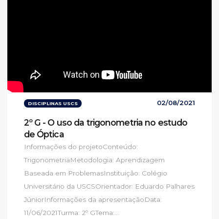
02/08/2021
DISCIPLINAS USCS
2º G - O uso da trigonometria no estudo
de Óptica
Informações do projetoConteúdo:
TrigonometriaMetodologia: Aprendizagem
Baseada em ProblemasInstituição: Colégio
Universitário da USCSOrientador: Eduardo Palhares
JúniorInformações da apresentaçãoData:
11/06/2021Turma: 2º GTema:...