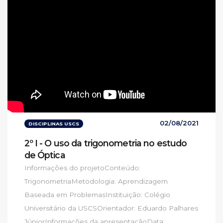
02/08/2021
DISCIPLINAS USCS
2º I - O uso da trigonometria no estudo
de Óptica
Informações do projetoConteúdo:
TrigonometriaMetodologia: Aprendizagem
Baseada em ProblemasInstituição: Colégio
Universitário da USCSOrientador: Eduardo Palhares
JúniorInformações da apresentaçãoData: