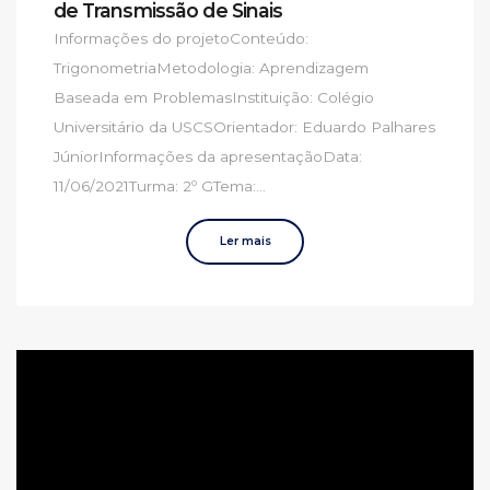
de Transmissão de Sinais
Informações do projetoConteúdo:
TrigonometriaMetodologia: Aprendizagem
Baseada em ProblemasInstituição: Colégio
Universitário da USCSOrientador: Eduardo Palhares
JúniorInformações da apresentaçãoData:
11/06/2021Turma: 2º GTema:...
Ler mais