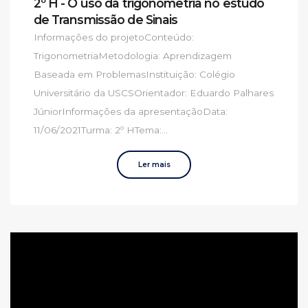
2º H - O uso da trigonometria no estudo
de Transmissão de Sinais
Informações do projetoConteúdo:
TrigonometriaMetodologia: Aprendizagem
Baseada em ProblemasInstituição: Colégio
Universitário da USCSOrientador: Eduardo Palhares
JúniorInformações da apresentaçãoData:
11/06/2021Turma: 2º HTema:...
Ler mais