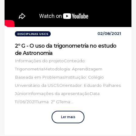
02/08/2021
DISCIPLINAS USCS
2º G - O uso da trigonometria no estudo
de Astronomia
Informações do projetoConteúdo:
TrigonometriaMetodologia: Aprendizagem
Baseada em ProblemasInstituição: Colégio
Universitário da USCSOrientador: Eduardo Palhares
JúniorInformações da apresentaçãoData:
11/06/2021Turma: 2º GTema:...
Ler mais