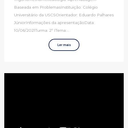
Baseada em ProblemasInstituição: Colégio
Universitário da USCSOrientador: Eduardo Palhares
JúniorInformações da apresentaçãoData:
10/06/2021Turma: 2º ITema:...
Ler mais