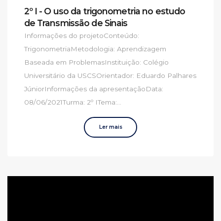
2º I - O uso da trigonometria no estudo
de Transmissão de Sinais
Informações do projetoConteúdo:
TrigonometriaMetodologia: Aprendizagem
Baseada em ProblemasInstituição: Colégio
Universitário da USCSOrientador: Eduardo Palhares
JúniorInformações da apresentaçãoData:
08/06/2021Turma: 2º ITema:...
Ler mais