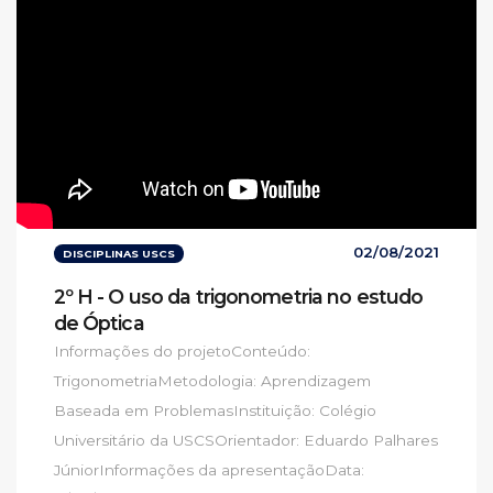
02/08/2021
DISCIPLINAS USCS
2º H - O uso da trigonometria no estudo
de Óptica
Informações do projetoConteúdo:
TrigonometriaMetodologia: Aprendizagem
Baseada em ProblemasInstituição: Colégio
Universitário da USCSOrientador: Eduardo Palhares
JúniorInformações da apresentaçãoData: