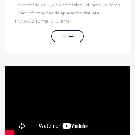
Universitário da USCSOrientador: Eduardo Palhares
JúniorInformações da apresentaçãoData:
11/06/2021Turma: 2º GTema:...
Ler mais