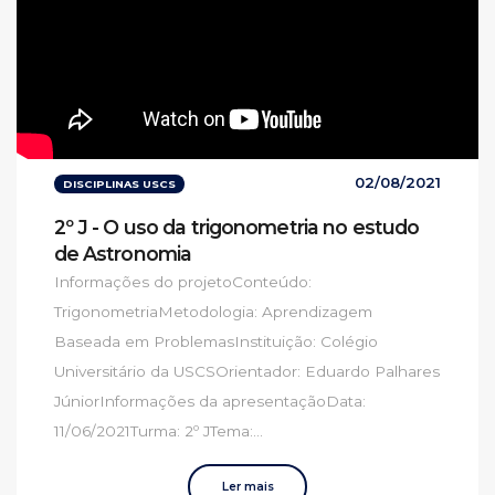
02/08/2021
DISCIPLINAS USCS
2º J - O uso da trigonometria no estudo
de Astronomia
Informações do projetoConteúdo:
TrigonometriaMetodologia: Aprendizagem
Baseada em ProblemasInstituição: Colégio
Universitário da USCSOrientador: Eduardo Palhares
JúniorInformações da apresentaçãoData:
11/06/2021Turma: 2º JTema:...
Ler mais