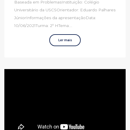
Baseada em ProblemasInstituição: Colégio
Universitário da USCSOrientador: Eduardo Palhares
JúniorInformações da apresentaçãoData:
10/06/2021Turma: 2º HTema:...
Ler mais