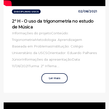
02/08/2021
DISCIPLINAS USCS
2º H - O uso da trigonometria no estudo
de Música
Informações do projetoConteúdo:
TrigonometriaMetodologia: Aprendizagem
Baseada em ProblemasInstituição: Colégio
Universitário da USCSOrientador: Eduardo Palhares
JúniorInformações da apresentaçãoData:
11/06/2021Turma: 2º HTema:...
Ler mais