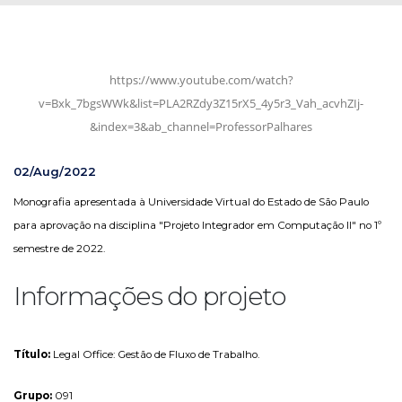
https://www.youtube.com/watch?
v=Bxk_7bgsWWk&list=PLA2RZdy3Z15rX5_4y5r3_Vah_acvhZIj-
&index=3&ab_channel=ProfessorPalhares
02/Aug/2022
Monografia apresentada à Universidade Virtual do Estado de São Paulo
para aprovação na disciplina "
Projeto Integrador em Computação II
" no 1º
semestre de 2022.
Informações do projeto
Título:
Legal Office: Gestão de Fluxo de Trabalho.
Grupo:
091