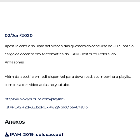
02/Jun/2020
Apostila com a solução detalhada das questões do concurso de 2019 para o
cargo de docente em Matemática do IFAM - Instituto Federal do
Amazonas
Além da apostila em pdf disponível para download, acompanha a playlist
completa das video-aulas no youtube.
https://www.youtube.com/playlist?
list=PLA2RZdy3Z15pRUxPwZjNplkQp6V87a81o
Anexos
IFAM_2019_solucao.pdf